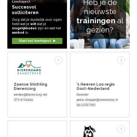
Heb je de
Leertraject
Succesvol
nieuwste
solliciteren
trainingen
al
Zorg dat je duidelijk voor ogen
hebt wat je
wilt
wat je
gezien?
mogelijkheden
zijn en wat het
aanbod
is.
Start het leertraject
1
2
Zaanse Stichting
's Heeren Loo regio
Dierenzorg
Oost-Nederland
werken@dierenzorg.net
Deventer
075-6156666
petra.streppel@sheerenloo.nl
06-52037092
1