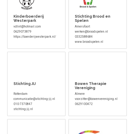
Kinderboerderij
Stichting Brood en
Westerpark
Spelen
vdlint@hotmail.com
Amersfoort
0629073879
werken@broodspelen.nl
https://boerderijwesterpark.nl/
0332588684
www.broodspelen.nl
Stichting JIJ
Bowen Therapie
Vereniging
Rotterdam
Almere
communicatie@stichting-jij.nl
voorzitter@bowenvereniging.nl
010-7370847
0629100472
stichting-jij.nl