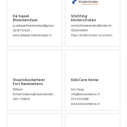
De Kapel
Stichting
Bloemendaal
Kinderstralen
pr.dekapelbloemendaal@gmail.com
overblijfmedewerker@kinderstralen.nl
0618742629
0302444899
www.dekapel-bloemendaal.nl
https://kinderstralen.nl/school/aanmelden-voor-overblijf-medewerker
Staatsbosbeheer
KidsCare Kenia
Fort Rammekens
Ritthem
Den Haag
fortrammekens@staatsbosbeheer.nl
info@kidscarekenia.nl
0651196806
070-3250288
www.kidscarekenia.nl