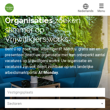
Nederlands
Menu
Translate
Organisaties
zoeken
Werkvinders
®
slimmer op
Organisaties
Vrijwilligers.works
Vacatures
Bent u op zoek naar vrijwilligers? Meldt u gratis aan en
Mijn leerplek
presenteer direct uw organisatie met een onbeperkt aantal
vacatures op Vrijwilligers.works. Uw organisatie en
Voucher verzilveren
Voor mij
vacatures zijn ook direct zichtbaar op ons landelijke
Alle onderwerpen
Account en hulp
arbeidsmarktportal
At Monday.
Populair
Meer
Start met leren
Favoriet
klantenservice@hobp.nl
Blogs
Gestart
Inloggen
Inloggen
Erkend NRTO lid
Afgerond
Aanmelden
Sectoren
Voorwaarden en privacy
Certificaten