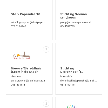
Sterk Papendrecht
Stichting Noonan
syndroom
vrijwilligerspunt@sterkpapendrecht.nl
plony@noonansyndroom.nl
078 615 4741
0644582719
2
Nieuwe Wereldhuis
Stichting
(Stem in de Stad)
Dierenhoek 't
Sparretje
Haarlem
Maassluis
anitabrouwer@stemindestad.nl
dierenhoekhetsparretje@gmail.com
0651334618
0611189448
2