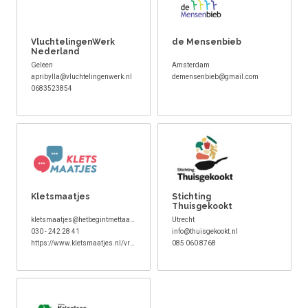
VluchtelingenWerk
de Mensenbieb
Nederland
Geleen
Amsterdam
apribylla@vluchtelingenwerk.nl
demensenbieb@gmail.com
0683523854
Kletsmaatjes
Stichting
Thuisgekookt
kletsmaatjes@hetbegintmettaal.nl
Utrecht
030 - 242 28 41
info@thuisgekookt.nl
https://www.kletsmaatjes.nl/vrijwilliger-worden/
085 060 8768