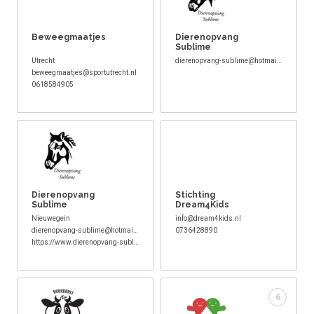
Beweegmaatjes
Dierenopvang
Sublime
Utrecht
dierenopvang-sublime@hotmail.com
beweegmaatjes@sportutrecht.nl
0618584905
Dierenopvang
Stichting
Sublime
Dream4Kids
Nieuwegein
info@dream4kids.nl
dierenopvang-sublime@hotmail.com
0736428890
https://www.dierenopvang-sublime.nl/
6