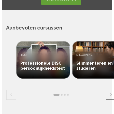
Inloggen
Aanmelden
Aanbevolen cursussen
TYPE:
TYPE:
TEST
E-LEARNING
Professionele DISC
Slimmer leren en
persoonlijkheidstest
studeren