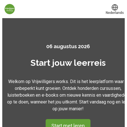
Nederlands
Translate
®
Werkvinders
Organisaties
06 augustus 2026
Vacatures
Start jouw leerreis
Mijn leerplek
Welkom op Vrijwilligers.works. Dit is het leerplatform waar ji
Voucher verzilveren
onbeperkt kunt groeien. Ontdek honderden cursussen,
luisterboeken en e-books om nieuwe kennis en vaardighede
Account en hulp
op te doen, wanneer het jou uitkomt. Start vandaag nog en le
op jouw manier!
Meer
Start met leren