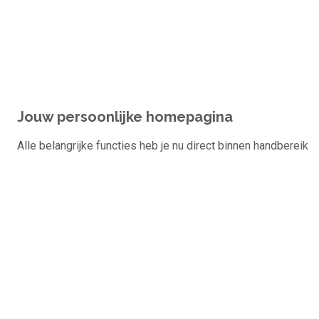
Jouw persoonlijke homepagina
De nieuwe DISC persoonlijkheidstest
Alle belangrijke functies heb je nu direct binnen handbereik
Om meer te bereiken moet je eerst jezelf leren kennen. Doe
nu de test!
Bekijk test