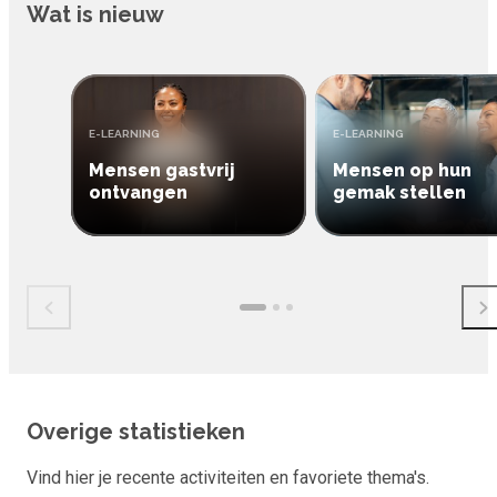
Wat is nieuw
TYPE:
TYPE:
E-LEARNING
E-LEARNING
Mensen gastvrij
Mensen op hun
ontvangen
gemak stellen
Overige statistieken
Vind hier je recente activiteiten en favoriete thema's.