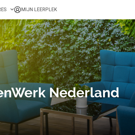
RES
MIJN LEERPLEK
Voor mij
Alle onderwerpen
Populair
Favoriet
Gestart
Afgerond
Certificaten
genWerk Nederland