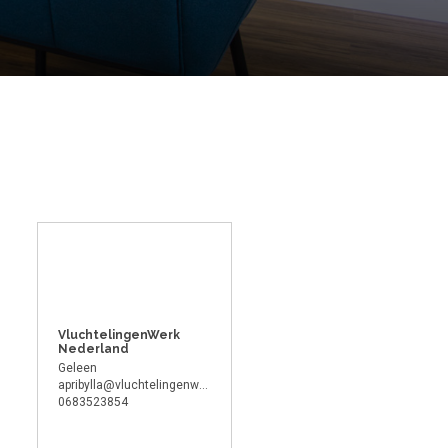
VluchtelingenWerk
Nederland
Geleen
apribylla@vluchtelingenwerk.nl
0683523854