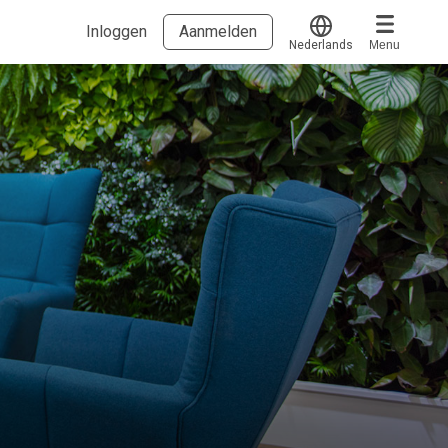
Inloggen
Aanmelden
Nederlands
Menu
Translate
Voucher verzilveren
Account en hulp
Meer
Start met leren
klantenservice@hobp.nl
Blogs
Inloggen
Erkend NRTO lid
Voorwaarden en privacy