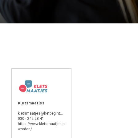
Kletsmaatjes
kletsmaatjes@hetbegintmettaal.nl
030 - 242 28 41
https://www.kletsmaatjes.nl/vrijwilliger-
worden/