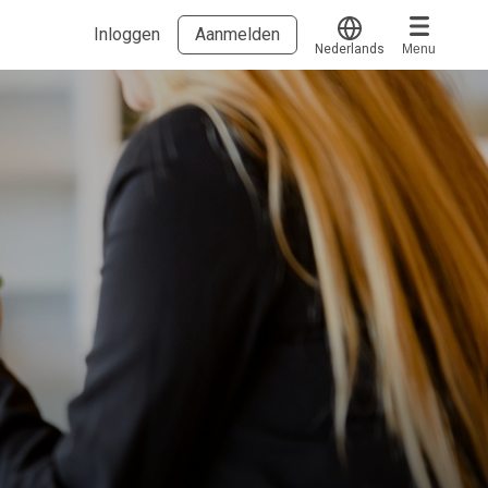
Inloggen
Aanmelden
Nederlands
Menu
Translate
Voucher verzilveren
Account en hulp
Meer
Start met leren
klantenservice@hobp.nl
Blogs
Inloggen
Erkend NRTO lid
Voorwaarden en privacy