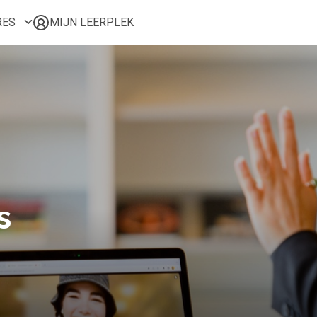
RES
MIJN LEERPLEK
Voor mij
Alle onderwerpen
Populair
Favoriet
Gestart
Afgerond
Certificaten
s