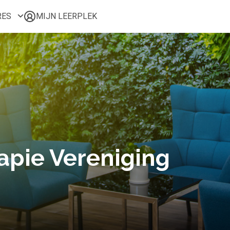
RES
MIJN LEERPLEK
Voor mij
Alle onderwerpen
Populair
Favoriet
Gestart
Afgerond
Certificaten
pie Vereniging