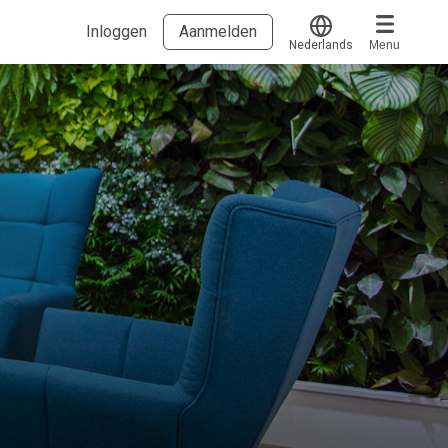
Inloggen
Aanmelden
Nederlands
Menu
Translate
Voucher verzilveren
Account en hulp
Meer
Start met leren
klantenservice@hobp.nl
Blogs
Inloggen
Erkend NRTO lid
Voorwaarden en privacy