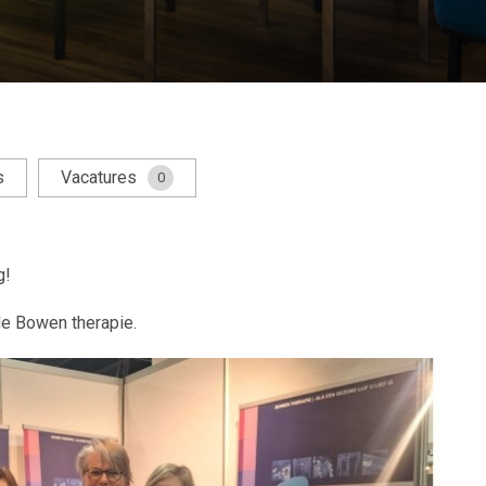
s
Vacatures
0
g!
de Bowen therapie.