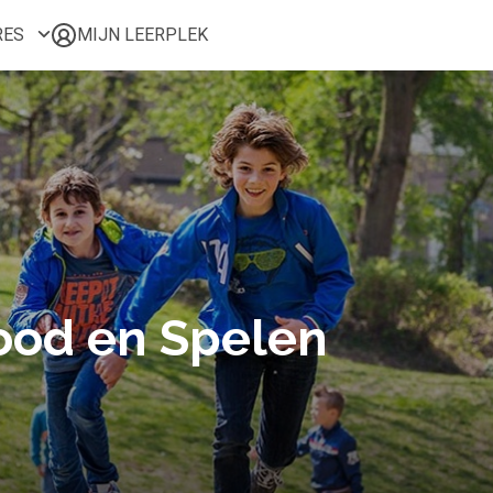
RES
MIJN LEERPLEK
Voor mij
Alle onderwerpen
Populair
Favoriet
Gestart
Afgerond
Certificaten
rood en Spelen