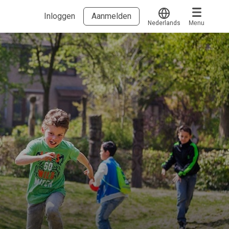
Inloggen
Aanmelden
Nederlands
Menu
Translate
Voucher verzilveren
Account en hulp
Meer
Start met leren
klantenservice@hobp.nl
Blogs
Inloggen
Erkend NRTO lid
Voorwaarden en privacy