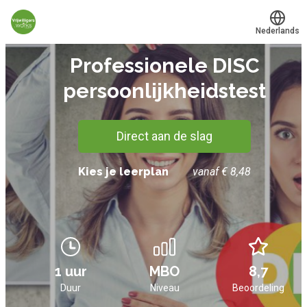
Nederlands
TEST
Professionele DISC
Translate
®
Werkvinders
persoonlijkheidstest
Organisaties
Vacatures
Direct aan de slag
Mijn leerplek
Kies je leerplan
vanaf € 8,48
Voucher verzilveren
Account en hulp
1 uur
MBO
8,7
Meer
Duur
Niveau
Beoordeling