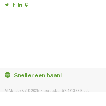
Sneller een baan!
At Monday B.V. © 2026
Liesboslaan 57, 4813 EB Breda
seeyou@atmonday.nl
Voorwaarden & privacy