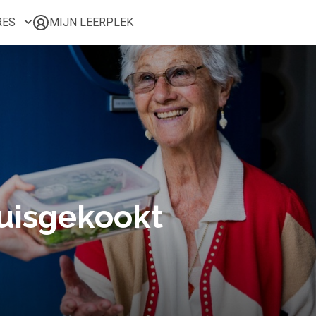
RES
MIJN LEERPLEK
Voor mij
Alle onderwerpen
Populair
Favoriet
Gestart
Afgerond
Certificaten
huisgekookt