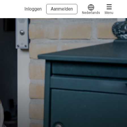
Inloggen
Aanmelden
Nederlands
Menu
Translate
Voucher verzilveren
Account en hulp
Meer
Start met leren
klantenservice@hobp.nl
Blogs
Inloggen
Erkend NRTO lid
Voorwaarden en privacy