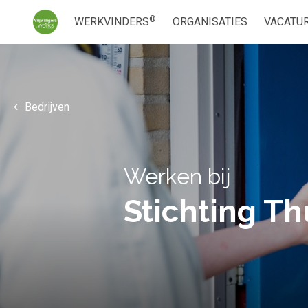
®
WERKVINDERS
ORGANISATIES
VACATU
Bedrijven
Werken bij
Stichting T