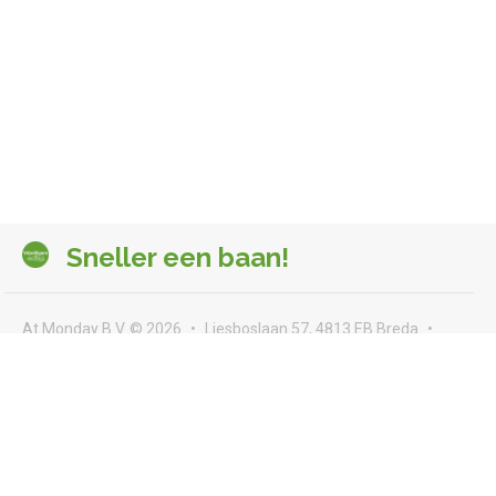
Sneller een baan!
At Monday B.V. © 2026
Liesboslaan 57, 4813 EB Breda
seeyou@atmonday.nl
Voorwaarden & privacy