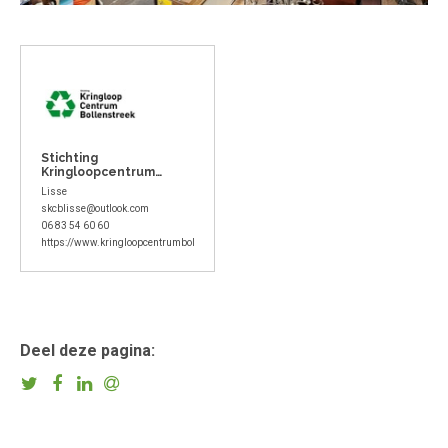
Stichting
Kringloopcentrum
Bollenstreek
Lisse
skcblisse@outlook.com
06 83 54 60 60
https://www.kringloopcentrumbollenstreek.nl/
Deel deze pagina: