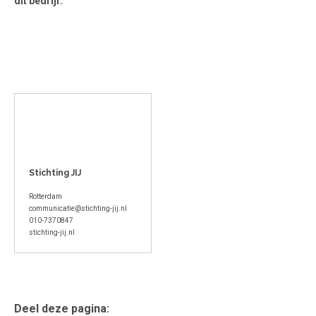
dit bedrijf.
Stichting JIJ
Rotterdam
communicatie@stichting-jij.nl
010-7370847
stichting-jij.nl
Deel deze pagina: