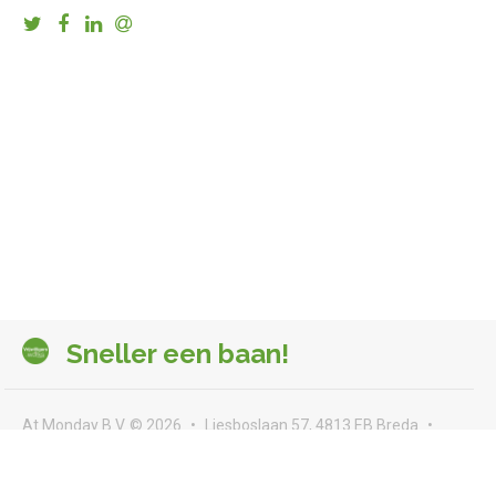
Sneller een baan!
At Monday B.V. © 2026
Liesboslaan 57, 4813 EB Breda
seeyou@atmonday.nl
Voorwaarden & privacy