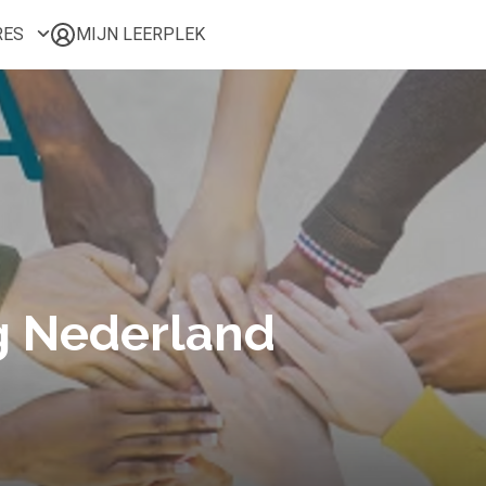
RES
MIJN LEERPLEK
Voor mij
Alle onderwerpen
Populair
Favoriet
Gestart
Afgerond
Certificaten
g Nederland