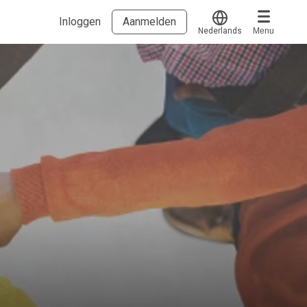
Inloggen
Aanmelden
Nederlands
Menu
Translate
Voucher verzilveren
Account en hulp
Meer
Start met leren
klantenservice@hobp.nl
Blogs
Inloggen
Erkend NRTO lid
Voorwaarden en privacy