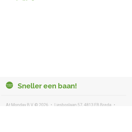
Sneller een baan!
At Monday B.V. © 2026
Liesboslaan 57, 4813 EB Breda
seeyou@atmonday.nl
Voorwaarden & privacy