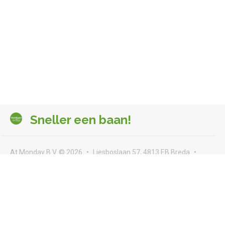
Sneller een baan!
At Monday B.V. © 2026
Liesboslaan 57, 4813 EB Breda
seeyou@atmonday.nl
Voorwaarden & privacy