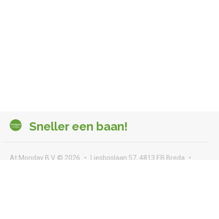
Sneller een baan!
At Monday B.V. © 2026
Liesboslaan 57, 4813 EB Breda
seeyou@atmonday.nl
Voorwaarden & privacy