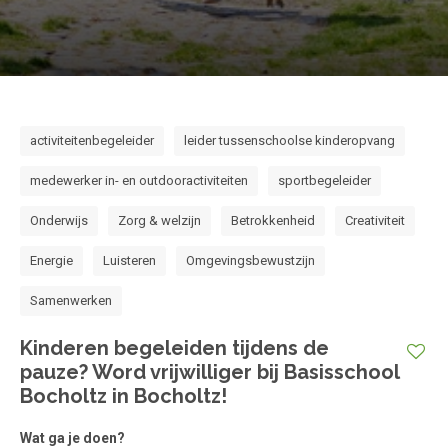
activiteitenbegeleider
leider tussenschoolse kinderopvang
medewerker in- en outdooractiviteiten
sportbegeleider
Onderwijs
Zorg & welzijn
Betrokkenheid
Creativiteit
Energie
Luisteren
Omgevingsbewustzijn
Samenwerken
Kinderen begeleiden tijdens de
pauze? Word vrijwilliger bij Basisschool
Bocholtz in Bocholtz!
Wat ga je doen?