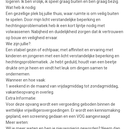
logeren. Ik ben vrolijk, ik speel graag buiten en ben graag bezig.
Wat heb ik nodig:
Een gezellige plek bij jullie thuis, waar ruimte is om veilig buiten
te spelen. Door mijn licht verstandelijke beperking en
hechtingsproblematiek heb ik een kort lijntje nodig met
volwassenen. Nabijheid en duidelijkheid zorgen dat ik vertrouwen
op bouw en veiligheid ervaar.
Wie zijn jullie?:
Een stabiel gezin of echtpaar, met affiniteit en ervaring met
kinderen en jongeren met een licht verstandelijke beperking en
hechtingsproblematiek. Je hebt geduld, houdt van een beetje
drukte om je heen en vindt het leuk om dingen samen te
ondernemen.
Wanneer en hoe vaak:
1 weekend in de maand van vrijdagmiddag tot zondagmiddag,
vakantieopvang in overleg.
Extra Informatie:
Voor deze opvang wordt een vergoeding geboden binnen de
wettelijke vrijwilligersvergoedingen. Er wordt een kennismaking
gepland, een screening gedaan en een VOG aangevraagd.
Meer weten:
Wil je meer weten en ben je nieuwsgierig geworden? Neem dan